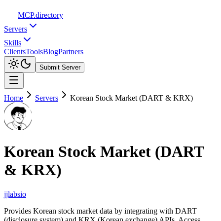
MCP
.directory
Servers
Skills
Clients
Tools
Blog
Partners
Submit Server
Home
Servers
Korean Stock Market (DART & KRX)
Korean Stock Market (DART
& KRX)
jjlabsio
Provides Korean stock market data by integrating with DART
(disclosure system) and KRX (Korean exchange) APIs. Access