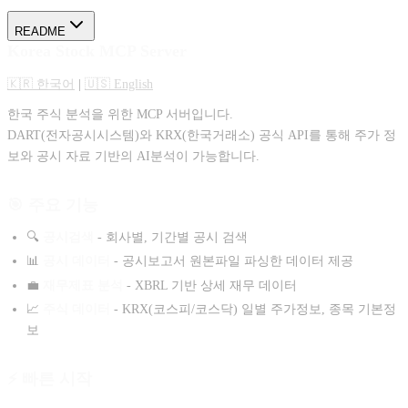
README
Korea Stock MCP Server
🇰🇷 한국어
|
🇺🇸 English
한국 주식 분석을 위한 MCP 서버입니다.
DART(전자공시시스템)와 KRX(한국거래소) 공식 API를 통해 주가 정
보와 공시 자료 기반의 AI분석이 가능합니다.
🎯 주요 기능
🔍
공시검색
- 회사별, 기간별 공시 검색
📊
공시 데이터
- 공시보고서 원본파일 파싱한 데이터 제공
💼
재무제표 분석
- XBRL 기반 상세 재무 데이터
📈
주식 데이터
- KRX(코스피/코스닥) 일별 주가정보, 종목 기본정
보
⚡ 빠른 시작