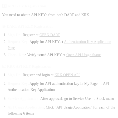
1️⃣ API KEY Registration
You need to obtain API KEYs from both DART and KRX.
📝 DART API KEY Registration
Sign Up
: Register at
OPEN DART
Request Key
: Apply for API KEY at
Authentication Key Application
Page
Check Key
: Verify issued API KEY at
Open API Usage Status
📈 KRX API KEY Registration
Sign Up
: Register and login at
KRX OPEN API
Request Key
: Apply for API authentication key in My Page → API
Authentication Key Application
Service Application
: After approval, go to Service Use → Stock menu
API Usage Application
: Click "API Usage Application" for each of the
following 6 items