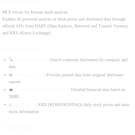
English Version
MCP Server for Korean stock analysis.
Enables AI-powered analysis of stock prices and disclosure data through
official APIs from DART (Data Analysis, Retrieval and Transfer System)
and KRX (Korea Exchange).
🎯 Key Features
🔍
Disclosure Search
- Search corporate disclosures by company and
date
📊
Disclosure Data
- Provides parsed data from original disclosure
reports
💼
Financial Statement Analysis
- Detailed financial data based on
XBRL
📈
Stock Data
- KRX (KOSPI/KOSDAQ) daily stock prices and basic
stock information
⚡ Quick Start