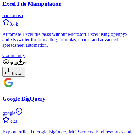
Excel File Manipulation
haris-musa
3.4k
Automate Excel file tasks without Microsoft Excel using openpyxl
and xlsxwriter for formatting, formulas, charts, and advanced
spreadsheet automation.
Community
994
7
Install
Google BigQuery
google
3.4k
Explore official Google BigQuery MCP servers. Find resources and