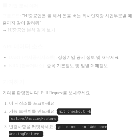
🏢 기업 분석 예제
프롬프트
: "HJ중공업은 뭘 해서 돈을 버는 회사인지랑 사업부문별 매
출까지 같이 알려줘"
→
HJ중공업 분석 결과 보기
API 데이터 소스
DART (전자공시시스템)
: 상장기업 공시 정보 및 재무제표
KRX (한국거래소)
: 종목 기본정보 및 일별 매매정보
기여하기
기여를 환영합니다! Pull Request를 보내주세요.
이 저장소를 포크하세요
기능 브랜치를 만드세요 (
git checkout -b
feature/AmazingFeature
)
변경사항을 커밋하세요 (
git commit -m 'Add some
AmazingFeature'
)