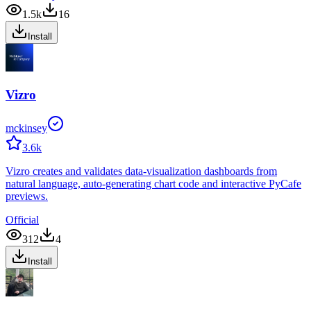
1.5k
16
Install
Vizro
mckinsey
3.6k
Vizro creates and validates data-visualization dashboards from
natural language, auto-generating chart code and interactive PyCafe
previews.
Official
312
4
Install