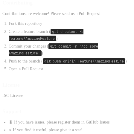
Contributing
Contributions are welcome! Please send us a Pull Request.
Fork this repository
Create a feature branch (
git checkout -b
feature/AmazingFeature
)
Commit your changes (
git commit -m 'Add some
AmazingFeature'
)
Push to the branch (
git push origin feature/AmazingFeature
)
Open a Pull Request
License
ISC License
Support
🐛 If you have issues, please register them in GitHub Issues
⭐ If you find it useful, please give it a star!