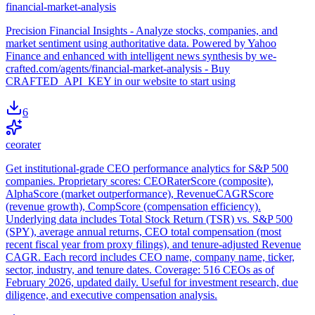
financial-market-analysis
Precision Financial Insights - Analyze stocks, companies, and
market sentiment using authoritative data. Powered by Yahoo
Finance and enhanced with intelligent news synthesis by we-
crafted.com/agents/financial-market-analysis - Buy
CRAFTED_API_KEY in our website to start using
6
ceorater
Get institutional-grade CEO performance analytics for S&P 500
companies. Proprietary scores: CEORaterScore (composite),
AlphaScore (market outperformance), RevenueCAGRScore
(revenue growth), CompScore (compensation efficiency).
Underlying data includes Total Stock Return (TSR) vs. S&P 500
(SPY), average annual returns, CEO total compensation (most
recent fiscal year from proxy filings), and tenure-adjusted Revenue
CAGR. Each record includes CEO name, company name, ticker,
sector, industry, and tenure dates. Coverage: 516 CEOs as of
February 2026, updated daily. Useful for investment research, due
diligence, and executive compensation analysis.