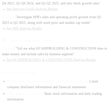
Q4 2023, Q1-Q4 2024, and Q1-Q2 2025, and also check growth rates"
→
See Samyang Foods Analysis Results
Prompt
: "Investigate APR's sales and operating profit growth from Q1
2023 to Q2 2025, along with stock price and market cap trends"
→
See APR Analysis Results
🏢 Corporate Analysis Examples
Prompt
: "Tell me what HJ SHIPBUILDING & CONSTRUCTION does to
make money and include sales by business segment"
→
See HJ SHIPBUILDING & CONSTRUCTION Analysis Results
API Data Sources
DART (Data Analysis, Retrieval and Transfer System)
: Listed
company disclosure information and financial statements
KRX (Korea Exchange)
: Basic stock information and daily trading
information