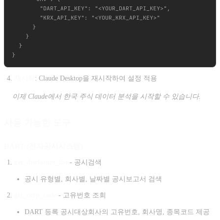
        "DART_API_KEY": "<YOUR_DART_API_KEY>",

        "KRX_API_KEY": "<YOUR_KRX_API_KEY>"

      }

    }

  }

재시작
: Claude Desktop을 재시작하여 설정 적용
이제 Claude에서 한국 주식 데이터 분석을 시작할 수 있습니다.
사용 가능한 도구
DART (전자공시시스템)
get_disclosure_list
- 공시검색
공시 유형별, 회사별, 날짜별 공시보고서 검색
get_corp_code
- 고유번호 조회
DART 등록 공시대상회사의 고유번호, 회사명, 종목코드 제공