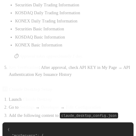
Securities Daily Trading Information
KOSDAQ Daily Trading Information
KONEX Daily Trading Information
Securities Basic Information
KOSDAQ Basic Information
KONEX Basic Information
⏱️
Approval takes approximately 1 day.
Key Verification
: After approval, check API KEY in My Page → API
Authentication Key Issuance History
2️⃣ Claude Desktop Setup
Launch
Claude Desktop
Go to
Settings
→
Developer
→
Edit Configuration
Add the following content to
claude_desktop_config.json
:
{

  "mcpServers": {
