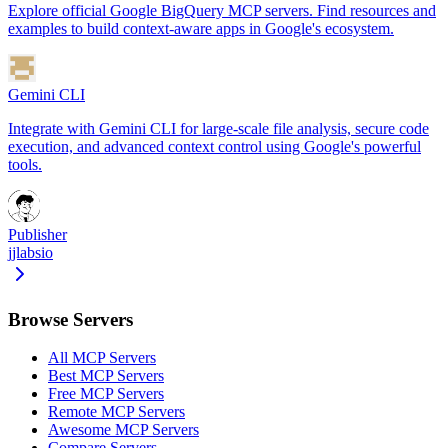
Explore official Google BigQuery MCP servers. Find resources and
examples to build context-aware apps in Google's ecosystem.
Gemini CLI
Integrate with Gemini CLI for large-scale file analysis, secure code
execution, and advanced context control using Google's powerful
tools.
Publisher
jjlabsio
Browse Servers
All MCP Servers
Best MCP Servers
Free MCP Servers
Remote MCP Servers
Awesome MCP Servers
Compare Servers