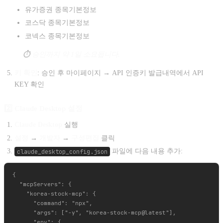
유가증권 종목기본정보
코스닥 종목기본정보
코넥스 종목기본정보
⏱️
승인까지 약 1일 소요됩니다.
키 확인
: 승인 후 마이페이지 → API 인증키 발급내역에서 API
KEY 확인
2️⃣ Claude Desktop 설정
Claude Desktop
실행
설정
→
개발자
→
구성편집
클릭
claude_desktop_config.json
파일에 다음 내용 추가:
{

  "mcpServers": {

    "korea-stock-mcp": {

      "command": "npx",

      "args": ["-y", "korea-stock-mcp@latest"],

      "env": {
