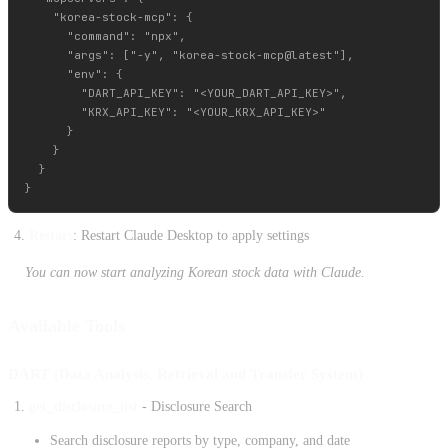
    "korea-stock-mcp": {

      "command": "npx",

      "args": ["-y", "korea-stock-mcp@latest"],

      "env": {

        "DART_API_KEY": "<YOUR_DART_API_KEY>",

        "KRX_API_KEY": "<YOUR_KRX_API_KEY>"

      }

    }

  }

Restart
: Restart Claude Desktop to apply settings
You can now start analyzing Korean stock data with Claude.
Available Tools
DART (Data Analysis, Retrieval and Transfer System)
get_disclosure_list
- Disclosure Search
Search disclosure reports by type, company, and date