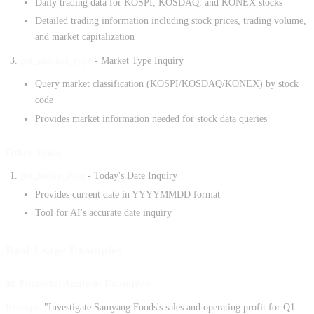
Daily trading data for KOSPI, KOSDAQ, and KONEX stocks
Detailed trading information including stock prices, trading volume,
and market capitalization
get_market_type
- Market Type Inquiry
Query market classification (KOSPI/KOSDAQ/KONEX) by stock
code
Provides market information needed for stock data queries
Other Tools
get_today_date
- Today's Date Inquiry
Provides current date in YYYYMMDD format
Tool for AI's accurate date inquiry
Real Usage Examples
📊 Financial Analysis Examples
Prompt
: "Investigate Samyang Foods's sales and operating profit for Q1-