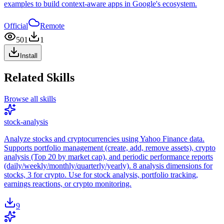
examples to build context-aware apps in Google's ecosystem.
Official
Remote
501
1
Install
Related Skills
Browse all skills
stock-analysis
Analyze stocks and cryptocurrencies using Yahoo Finance data.
Supports portfolio management (create, add, remove assets), crypto
analysis (Top 20 by market cap), and periodic performance reports
(daily/weekly/monthly/quarterly/yearly). 8 analysis dimensions for
stocks, 3 for crypto. Use for stock analysis, portfolio tracking,
earnings reactions, or crypto monitoring.
9